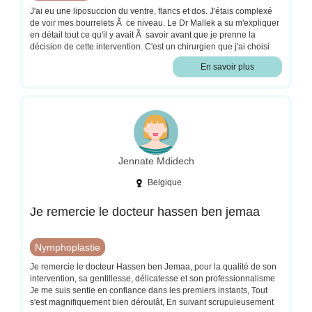
J'ai eu une liposuccion du ventre, flancs et dos. J'étais complexé
de voir mes bourrelets Ã ce niveau. Le Dr Mallek a su m'expliquer
en détail tout ce qu'il y avait Ã savoir avant que je prenne la
décision de cette intervention. C'est un chirurgien que j'ai choisi
grâce aux avis Google et je ne le regrette pas, je le recommande !
En savoir plus
L'hospitalisation en ambulatoire s'est très bien passée, l'équipe
soignante était top et rassurante. Je suis désormais Ã 3 semaines
de l'intervention et je suis déjà ravie du résultat malgré
lâ€™Å“dÃ¨me qui est encore présent. Le résultat Tétant très
satisfaisant, m'a motivé Ã reprendre une bonne alimentation et
perdre du poids. J'ai désormais un IMC normal qui me fait me
sentir bien dans mon corps. Merci Ã toute l'équipe et au Dr Mallek
!
Jennate Mdidech
Belgique
Je remercie le docteur hassen ben jemaa
Nymphoplastie
Je remercie le docteur Hassen ben Jemaa, pour la qualité de son
intervention, sa gentillesse, délicatesse et son professionnalisme
Je me suis sentie en confiance dans les premiers instants, Tout
s'est magnifiquement bien déroulât, En suivant scrupuleusement