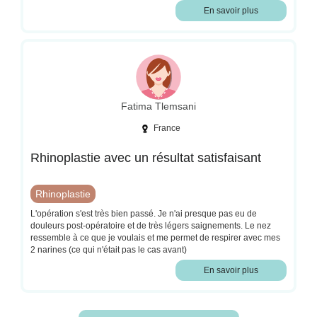
tous ses conseils post opératoire, et après une semaine de
En savoir plus
l'intervention, le résultat est incroyable Merci a vous Docteur de
pouvoir nous permettre d'être mieux dans notre corps
Fatima Tlemsani
France
Rhinoplastie avec un résultat satisfaisant
Rhinoplastie
L'opération s'est très bien passé. Je n'ai presque pas eu de
douleurs post-opératoire et de très légers saignements. Le nez
ressemble à ce que je voulais et me permet de respirer avec mes
2 narines (ce qui n'était pas le cas avant)
En savoir plus