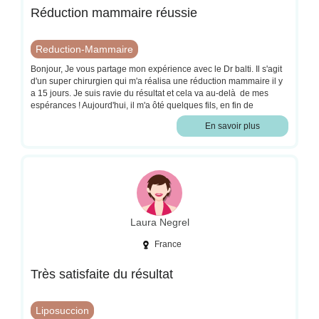
Réduction mammaire réussie
Reduction-Mammaire
Bonjour, Je vous partage mon expérience avec le Dr balti. Il s'agit
d'un super chirurgien qui m'a réalisa une réduction mammaire il y
a 15 jours. Je suis ravie du résultat et cela va au-delà de mes
espérances ! Aujourd'hui, il m'a ôté quelques fils, en fin de
semaine, l'infirmière enlèvera les autres et je revois le chirurgien
En savoir plus
dans 2 mois. J'ai hâte de voir le résultat final. Le Dr balti m'a vu
avant l'opération et après. Vous pouvez avoir confiance en son
travail, il est très professionnel. Sa secrétaire est très gentille et
disponible. J'ai toujours été bien accueillie . Je recommande le Dr
balti .
Laura Negrel
France
Très satisfaite du résultat
Liposuccion