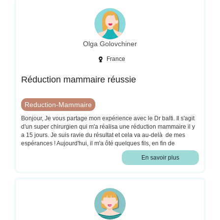
Olga Golovchiner
France
Réduction mammaire réussie
Reduction-Mammaire
Bonjour, Je vous partage mon expérience avec le Dr balti. Il s'agit
d'un super chirurgien qui m'a réalisa une réduction mammaire il y
a 15 jours. Je suis ravie du résultat et cela va au-delà de mes
espérances ! Aujourd'hui, il m'a ôté quelques fils, en fin de
semaine, l'infirmière enlèvera les autres et je revois le chirurgien
En savoir plus
dans 2 mois. J'ai hâte de voir le résultat final. Le Dr balti m'a vu
avant l'opération et après. Vous pouvez avoir confiance en son
travail, il est très professionnel. Sa secrétaire est très gentille et
disponible. J'ai toujours été bien accueillie . Je recommande le Dr
balti .