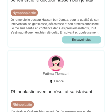
Je remercie le docteur hassen ben jemaa
Nymphoplastie
Je remercie le docteur Hassen ben Jemaa, pour la qualité de son
intervention, sa gentillesse, délicatesse et son professionnalisme
Je me suis sentie en confiance dans les premiers instants, Tout
s'est magnifiquement bien déroulât, En suivant scrupuleusement
tous ses conseils post opératoire, et après une semaine de
En savoir plus
l'intervention, le résultat est incroyable Merci a vous Docteur de
pouvoir nous permettre d'être mieux dans notre corps
Fatima Tlemsani
France
Rhinoplastie avec un résultat satisfaisant
Rhinoplastie
L'opération s'est très bien passé. Je n'ai presque pas eu de