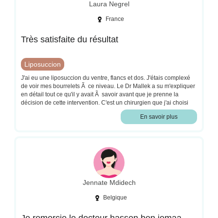
Laura Negrel
France
Très satisfaite du résultat
Liposuccion
J'ai eu une liposuccion du ventre, flancs et dos. J'étais complexé
de voir mes bourrelets Ã ce niveau. Le Dr Mallek a su m'expliquer
en détail tout ce qu'il y avait Ã savoir avant que je prenne la
décision de cette intervention. C'est un chirurgien que j'ai choisi
grâce aux avis Google et je ne le regrette pas, je le recommande !
En savoir plus
L'hospitalisation en ambulatoire s'est très bien passée, l'équipe
soignante était top et rassurante. Je suis désormais Ã 3 semaines
de l'intervention et je suis déjà ravie du résultat malgré
lâ€™Å“dÃ¨me qui est encore présent. Le résultat Tétant très
satisfaisant, m'a motivé Ã reprendre une bonne alimentation et
perdre du poids. J'ai désormais un IMC normal qui me fait me
sentir bien dans mon corps. Merci Ã toute l'équipe et au Dr Mallek
!
Jennate Mdidech
Belgique