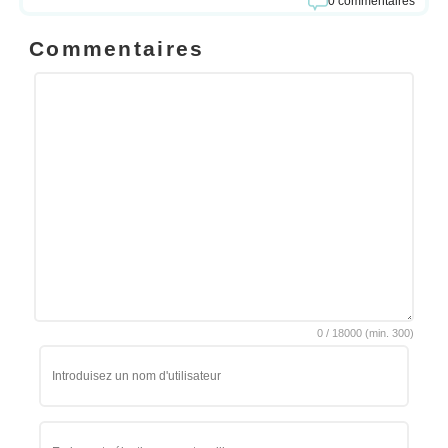
0 commentaires
Commentaires
0
/
18000
(min.
300)