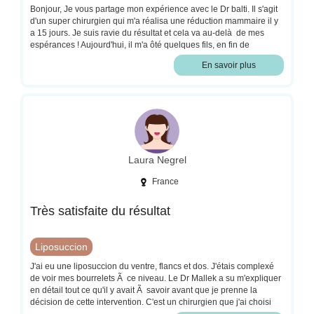
Bonjour, Je vous partage mon expérience avec le Dr balti. Il s'agit
d'un super chirurgien qui m'a réalisa une réduction mammaire il y
a 15 jours. Je suis ravie du résultat et cela va au-delà de mes
espérances ! Aujourd'hui, il m'a ôté quelques fils, en fin de
semaine, l'infirmière enlèvera les autres et je revois le chirurgien
En savoir plus
dans 2 mois. J'ai hâte de voir le résultat final. Le Dr balti m'a vu
avant l'opération et après. Vous pouvez avoir confiance en son
travail, il est très professionnel. Sa secrétaire est très gentille et
disponible. J'ai toujours été bien accueillie . Je recommande le Dr
balti .
Laura Negrel
France
Très satisfaite du résultat
Liposuccion
J'ai eu une liposuccion du ventre, flancs et dos. J'étais complexé
de voir mes bourrelets Ã ce niveau. Le Dr Mallek a su m'expliquer
en détail tout ce qu'il y avait Ã savoir avant que je prenne la
décision de cette intervention. C'est un chirurgien que j'ai choisi