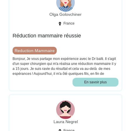
Olga Golovchiner
France
Réduction mammaire réussie
Reduction-Mammaire
Bonjour, Je vous partage mon expérience avec le Dr balti. Il s'agit
d'un super chirurgien qui m'a réalisa une réduction mammaire il y
a 15 jours. Je suis ravie du résultat et cela va au-delà de mes
espérances ! Aujourd'hui, il m'a ôté quelques fils, en fin de
semaine, l'infirmière enlèvera les autres et je revois le chirurgien
En savoir plus
dans 2 mois. J'ai hâte de voir le résultat final. Le Dr balti m'a vu
avant l'opération et après. Vous pouvez avoir confiance en son
travail, il est très professionnel. Sa secrétaire est très gentille et
disponible. J'ai toujours été bien accueillie . Je recommande le Dr
balti .
Laura Negrel
France