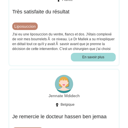
Très satisfaite du résultat
Liposuccion
J'ai eu une liposuccion du ventre, flancs et dos. J'étais complexé
de voir mes bourrelets Ã ce niveau. Le Dr Mallek a su m'expliquer
en détail tout ce qu'il y avait Ã savoir avant que je prenne la
décision de cette intervention. C'est un chirurgien que j'ai choisi
grâce aux avis Google et je ne le regrette pas, je le recommande !
En savoir plus
L'hospitalisation en ambulatoire s'est très bien passée, l'équipe
soignante était top et rassurante. Je suis désormais Ã 3 semaines
de l'intervention et je suis déjà ravie du résultat malgré
lâ€™Å“dÃ¨me qui est encore présent. Le résultat Tétant très
satisfaisant, m'a motivé Ã reprendre une bonne alimentation et
perdre du poids. J'ai désormais un IMC normal qui me fait me
sentir bien dans mon corps. Merci Ã toute l'équipe et au Dr Mallek
!
Jennate Mdidech
Belgique
Je remercie le docteur hassen ben jemaa