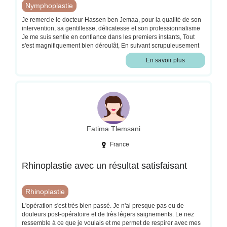
Nymphoplastie
Je remercie le docteur Hassen ben Jemaa, pour la qualité de son
intervention, sa gentillesse, délicatesse et son professionnalisme
Je me suis sentie en confiance dans les premiers instants, Tout
s'est magnifiquement bien déroulât, En suivant scrupuleusement
tous ses conseils post opératoire, et après une semaine de
En savoir plus
l'intervention, le résultat est incroyable Merci a vous Docteur de
pouvoir nous permettre d'être mieux dans notre corps
Fatima Tlemsani
France
Rhinoplastie avec un résultat satisfaisant
Rhinoplastie
L'opération s'est très bien passé. Je n'ai presque pas eu de
douleurs post-opératoire et de très légers saignements. Le nez
ressemble à ce que je voulais et me permet de respirer avec mes