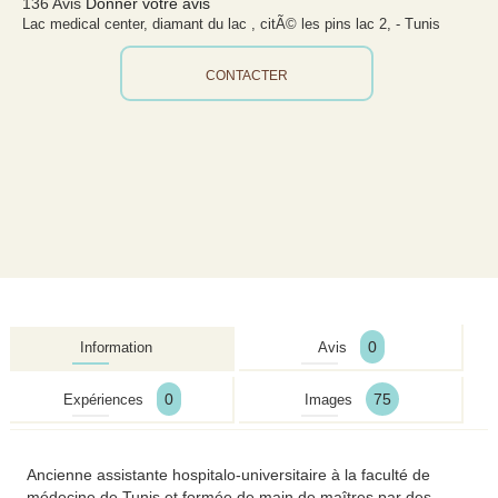
136 Avis
Donner votre avis
Lac medical center, diamant du lac , citÃ© les pins lac 2, - Tunis
CONTACTER
0
Information
Avis
0
75
Expériences
Images
Ancienne assistante hospitalo-universitaire à la faculté de
médecine de Tunis et formée de main de maîtres par des